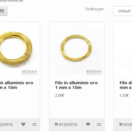
 prodotti (0)
Ordina per:
 in alluminio oro
Filo in alluminio oro
Filo d
m x 10m
1 mm x 10m
mm x
2,00€
1,50€
QUISTA
ACQUISTA
ACQ