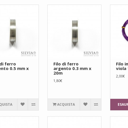
 di ferro
Filo di ferro
Filo i
ento 0.5 mm x
argento 0.3 mm x
viola
20m
2,00€
1,80€
QUISTA
ACQUISTA
ESAU