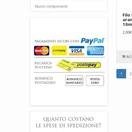
Nuovi componenti
Filo
aran
10m
2,00€
AC
1
2