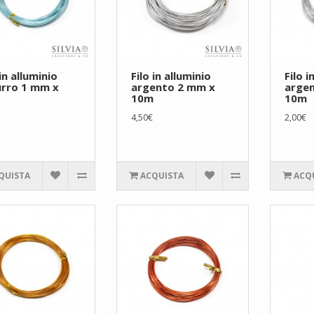
 in alluminio
Filo in alluminio
Filo i
urro 1 mm x
argento 2 mm x
arge
10m
10m
4,50€
2,00€
QUISTA
ACQUISTA
ACQ