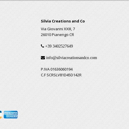
Silvia Creations and Co
Via Giovanni XXIII, 7
26010 Pianengo CR
+39 3402527649
info@silviacreationsandco.com
P.IVA 01636060194
C.F SCRSLV81D45D142R