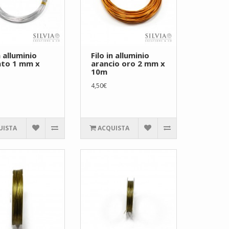
n alluminio
Filo in alluminio
nto 1 mm x
arancio oro 2 mm x
10m
4,50€
UISTA
ACQUISTA