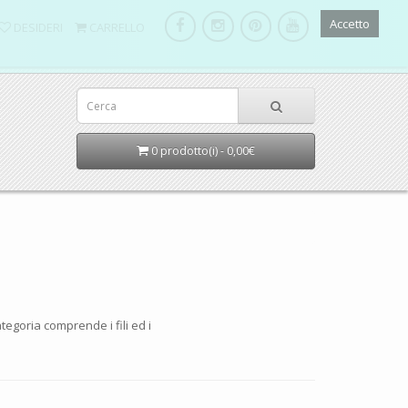
Accetto
DESIDERI
CARRELLO
0 prodotto(i) - 0,00€
ategoria comprende i fili ed i