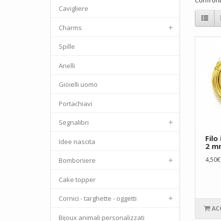
Confronta
Cavigliere
Charms
Spille
Anelli
Gioielli uomo
Portachiavi
Segnalibri
Filo
Idee nascita
2 m
4,50€
Bomboniere
Cake topper
Cornici - targhette - oggetti
AC
Bijoux animali personalizzati