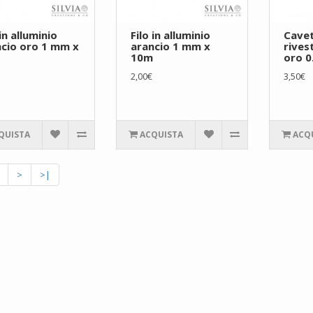
 in alluminio
Filo in alluminio
Cavet
cio oro 1 mm x
arancio 1 mm x
rives
10m
oro 
2,00€
3,50€
QUISTA
ACQUISTA
ACQ
>
>|